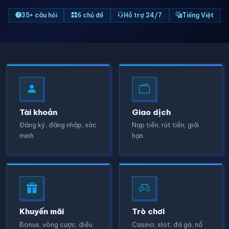
35+ câu hỏi
6 chủ đề
Hỗ trợ 24/7
Tiếng Việt
Tài khoản
Giao dịch
Đăng ký, đăng nhập, xác
Nạp tiền, rút tiền, giới
minh
hạn
Khuyến mãi
Trò chơi
Bonus, vòng cược, điều
Casino, slot, đá gà, nổ