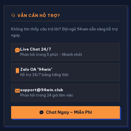
VẪN CẦN HỖ TRỢ?
Không tìm thấy câu trả lời? Đội ngũ 94win sẵn sàng hỗ trợ
ngay.
Live Chat 24/7
Phản hồi trong 5 phút – Nhanh nhất
Zalo OA "94win"
Hỗ trợ 24/7 bằng tiếng Việt
support@94win.club
Phản hồi trong 24 giờ làm việc
Chat Ngay – Miễn Phí