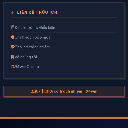
LIÊN KẾT HỮU ÍCH
Điều khoản & Điều kiện
Chính sách bảo mật
Chơi có trách nhiệm
Về chúng tôi
94win Casino
18+ | Chơi có trách nhiệm | 94win