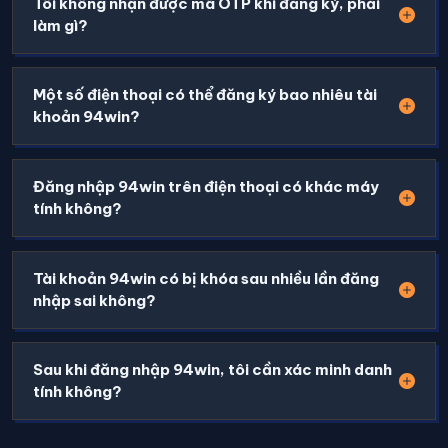
Tôi không nhận được mã OTP khi đăng ký, phải
làm gì?
Một số điện thoại có thể đăng ký bao nhiêu tài
khoản 94win?
Đăng nhập 94win trên điện thoại có khác máy
tính không?
Tài khoản 94win có bị khóa sau nhiều lần đăng
nhập sai không?
Sau khi đăng nhập 94win, tôi cần xác minh danh
tính không?