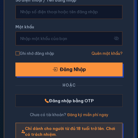
Số điện thoại / Tên đăng nhập
Mật khẩu
Ghi nhớ đăng nhập
Quên mật khẩu?
Đăng Nhập
HOẶC
Đăng nhập bằng OTP
Chưa có tài khoản?
Đăng ký miễn phí ngay
Chỉ dành cho người từ đủ 18 tuổi trở lên. Chơi
có trách nhiệm.