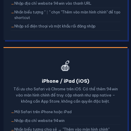
Nhập địa chỉ website 94win vào thanh URL
Nhấn biểu tượng "⋮" chọn "Thêm vào màn hình chính" để tạo
shortcut
Nhập số điện thoại và mật khẩu rồi đăng nhập
🍎
iPhone / iPad (iOS)
Tối ưu cho Safari và Chrome trên iOS. Có thể thêm 94win
vào màn hình chính để truy cập nhanh như app native –
không cần App Store, không cần quyền đặc biệt.
Mở Safari trên iPhone hoặc iPad
Nhập địa chỉ website 94win
Nhấn biểu tượng chia sẻ → "Thêm vào màn hình chính"