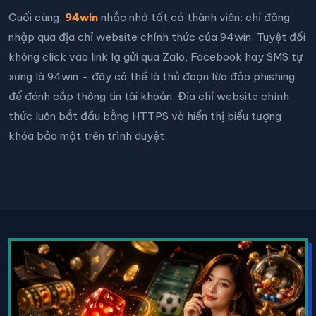
Cuối cùng,
94win
nhắc nhở tất cả thành viên: chỉ đăng
nhập qua địa chỉ website chính thức của 94win. Tuyệt đối
không click vào link lạ gửi qua Zalo, Facebook hay SMS tự
xưng là 94win – đây có thể là thủ đoạn lừa đảo phishing
để đánh cắp thông tin tài khoản. Địa chỉ website chính
thức luôn bắt đầu bằng HTTPS và hiển thị biểu tượng
khóa bảo mật trên trình duyệt.