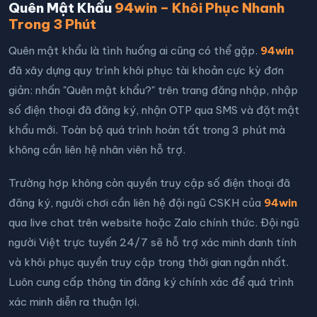
Quên Mật Khẩu
94win – Khôi Phục Nhanh
Trong 3 Phút
Quên mật khẩu là tình huống ai cũng có thể gặp.
94win
đã xây dựng quy trình khôi phục tài khoản cực kỳ đơn
giản: nhấn "Quên mật khẩu?" trên trang đăng nhập, nhập
số điện thoại đã đăng ký, nhận OTP qua SMS và đặt mật
khẩu mới. Toàn bộ quá trình hoàn tất trong 3 phút mà
không cần liên hệ nhân viên hỗ trợ.
Trường hợp không còn quyền truy cập số điện thoại đã
đăng ký, người chơi cần liên hệ đội ngũ CSKH của
94win
qua live chat trên website hoặc Zalo chính thức. Đội ngũ
người Việt trực tuyến 24/7 sẽ hỗ trợ xác minh danh tính
và khôi phục quyền truy cập trong thời gian ngắn nhất.
Luôn cung cấp thông tin đăng ký chính xác để quá trình
xác minh diễn ra thuận lợi.