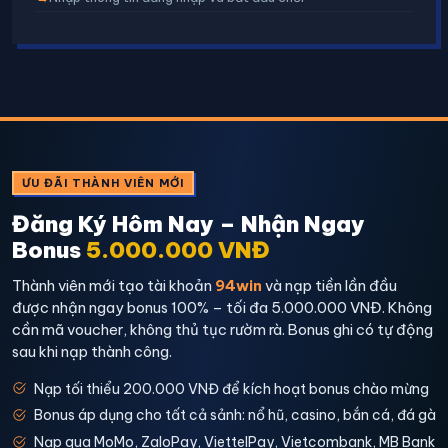
ƯU ĐÃI THÀNH VIÊN MỚI
Đăng Ký Hôm Nay – Nhận Ngay
Bonus
5.000.000 VNĐ
Thành viên mới tạo tài khoản
94win
và nạp tiền lần đầu
được nhận ngay bonus 100% – tối đa 5.000.000 VNĐ. Không
cần mã voucher, không thủ tục rườm rà. Bonus ghi có tự động
sau khi nạp thành công.
Nạp tối thiểu 200.000 VNĐ để kích hoạt bonus chào mừng
Bonus áp dụng cho tất cả sảnh: nổ hũ, casino, bắn cá, đá gà
Nạp qua MoMo, ZaloPay, ViettelPay, Vietcombank, MB Bank