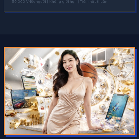
50.000 VNĐ/người | Không giới hạn | Tiền mặt thuần