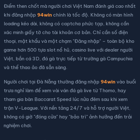
Điểm then chốt mà người chơi Việt Nam đánh giá cao nhất
khi đăng nhập
94win
chính là tốc độ. Không có màn hình
loading kéo dài, không có captcha phức tạp, không cần
xác minh giấy tờ cho tài khoản cơ bản. Chỉ cần số điện
thoại, mật khẩu và một chạm "Đăng nhập" – toàn bộ kho
game hơn 500 tựa slot nổ hũ, casino live với dealer người
Việt, bắn cá 3D, đá gà trực tiếp từ trường gà Campuchia
và thể thao ảo đã sẵn sàng.
Người chơi tại Đà Nẵng thường đăng nhập
94win
vào buổi
trưa nghỉ làm để xem vài ván đá gà live từ Thomo, hay
tham gia bàn Baccarat Speed lúc nửa đêm sau khi xem
trận V-League. Với nền tảng 24/7 và hỗ trợ người Việt,
không có giờ "đóng cửa" hay "bảo trì" ảnh hưởng đến trải
nghiệm chơi.