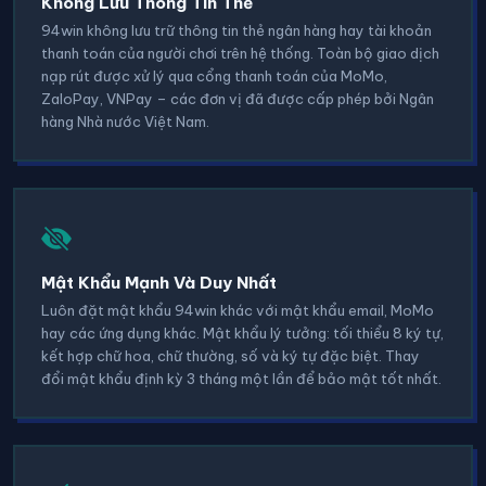
Không Lưu Thông Tin Thẻ
94win không lưu trữ thông tin thẻ ngân hàng hay tài khoản
thanh toán của người chơi trên hệ thống. Toàn bộ giao dịch
nạp rút được xử lý qua cổng thanh toán của MoMo,
ZaloPay, VNPay – các đơn vị đã được cấp phép bởi Ngân
hàng Nhà nước Việt Nam.
Mật Khẩu Mạnh Và Duy Nhất
Luôn đặt mật khẩu 94win khác với mật khẩu email, MoMo
hay các ứng dụng khác. Mật khẩu lý tưởng: tối thiểu 8 ký tự,
kết hợp chữ hoa, chữ thường, số và ký tự đặc biệt. Thay
đổi mật khẩu định kỳ 3 tháng một lần để bảo mật tốt nhất.