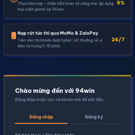
5%
Thua hôm nay – nhận tiền hoàn về sáng mai, áp dụng
mọi sảnh game tại 94win.
Nạp rút tức thì qua MoMo & ZaloPay
24/7
Tiền vào tài khoản dưới 1 phút, rút thưởng về ví
điện tử trong 5–15 phút.
Chào mừng đến với 94win
Đăng nhập hoặc tạo tài khoản mới để bắt đầu
Đăng nhập
Đăng ký