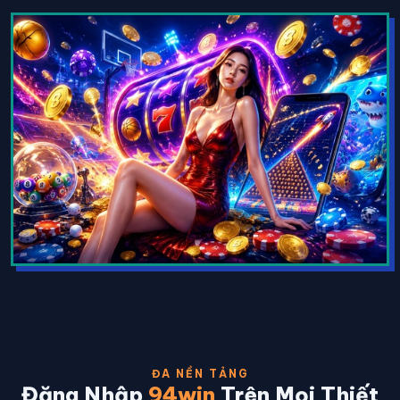
ĐA NỀN TẢNG
Đăng Nhập
94win
Trên Mọi Thiết