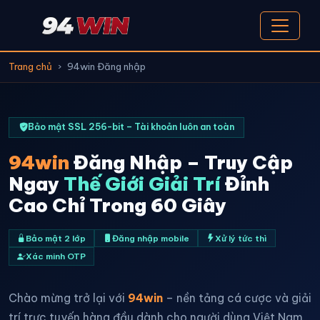
Trang chủ
94win Đăng nhập
Bảo mật SSL 256-bit – Tài khoản luôn an toàn
94win
Đăng Nhập – Truy Cập
Ngay
Thế Giới Giải Trí
Đỉnh
Cao Chỉ Trong 60 Giây
Bảo mật 2 lớp
Đăng nhập mobile
Xử lý tức thì
Xác minh OTP
Chào mừng trở lại với
94win
– nền tảng cá cược và giải
trí trực tuyến hàng đầu dành cho người dùng Việt Nam.