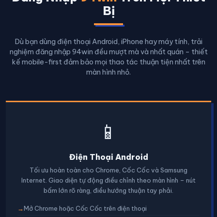
Bị
Dù bạn dùng điện thoại Android, iPhone hay máy tính, trải
nghiệm đăng nhập 94win đều mượt mà và nhất quán – thiết
kế mobile-first đảm bảo mọi thao tác thuận tiện nhất trên
màn hình nhỏ.
📱
Điện Thoại Android
Tối ưu hoàn toàn cho Chrome, Cốc Cốc và Samsung
Internet. Giao diện tự động điều chỉnh theo màn hình – nút
bấm lớn rõ ràng, điều hướng thuận tay phải.
Mở Chrome hoặc Cốc Cốc trên điện thoại