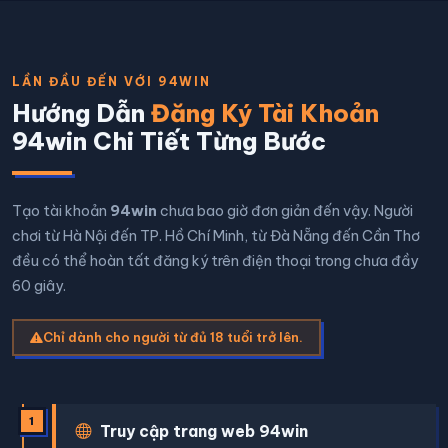
LẦN ĐẦU ĐẾN VỚI 94WIN
Hướng Dẫn
Đăng Ký Tài Khoản
94win Chi Tiết Từng Bước
Tạo tài khoản
94win
chưa bao giờ đơn giản đến vậy. Người
chơi từ Hà Nội đến TP. Hồ Chí Minh, từ Đà Nẵng đến Cần Thơ
đều có thể hoàn tất đăng ký trên điện thoại trong chưa đầy
60 giây.
Chỉ dành cho người từ đủ 18 tuổi trở lên.
1
Truy cập trang web 94win